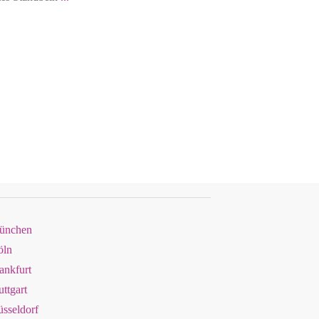
München
öln
ankfurt
ttgart
sseldorf