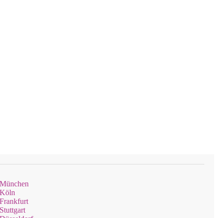
g München
 Köln
Frankfurt
tuttgart